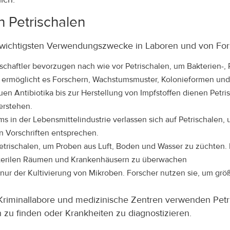
Petrischalen
der wichtigsten Verwendungszwecke in Laboren und von For
haftler bevorzugen nach wie vor Petrischalen, um Bakterien-, Pi
he ermöglicht es Forschern, Wachstumsmuster, Kolonieformen un
n Antibiotika bis zur Herstellung von Impfstoffen dienen Petris
erstehen.
ms in der Lebensmittelindustrie verlassen sich auf Petrischale
en Vorschriften entsprechen.
rischalen, um Proben aus Luft, Boden und Wasser zu züchten. D
 sterilen Räumen und Krankenhäusern zu überwachen
 nur der Kultivierung von Mikroben. Forscher nutzen sie, um größ
iminallabore und medizinische Zentren verwenden Petrisc
n zu finden oder Krankheiten zu diagnostizieren.