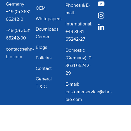
Germany
Phones & E-
OEM
+49 (0) 3631
mail:
Whitepapers
65242-0
International:
Downloads
+49 (0) 3631
+49 3631
Career
65242-90
65242-27
Blogs
contact@ahn-
Domestic
bio.com
Policies
(Germany): 0
3631 65242-
Contact
29
General
E-mail:
T & C
customerservice@ahn-
bio.com
Impressum